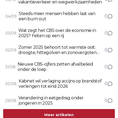
vakantieverkeer en wegwerkzaamheden
Steeds meer mensen hebben last van
0
04/09
een burn out
Wat zegt het CBS over de economie in
0
03/09
2025? Feiten op een rij
Zomer 2025 behoort tot warmste ooit:
0
02/09
droogte, hittegolven en zonovergoten
dagen typeren het seizoen
Nieuwe CBS-cijfers zetten afvalbeleid
0
31/08
onder de loep
Kabinet wil verlaging accijns op brandstof
0
30/08
verlengen tot eind 2026
Verandering in eetgedrag onder
0
29/08
jongeren in 2025
Meer artikelen