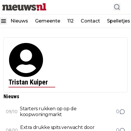
Nieuws
Gemeente
112
Contact
Spelletjes
Tristan Kuiper
Nieuws
Starters rukken op op de
0
09/10
koopwoningmarkt
Extra drukke spits verwacht door
0
08/10