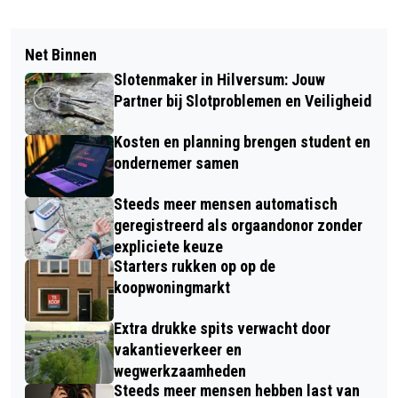
Net Binnen
Slotenmaker in Hilversum: Jouw
Partner bij Slotproblemen en Veiligheid
Kosten en planning brengen student en
ondernemer samen
Steeds meer mensen automatisch
geregistreerd als orgaandonor zonder
expliciete keuze
Starters rukken op op de
koopwoningmarkt
Extra drukke spits verwacht door
vakantieverkeer en
wegwerkzaamheden
Steeds meer mensen hebben last van