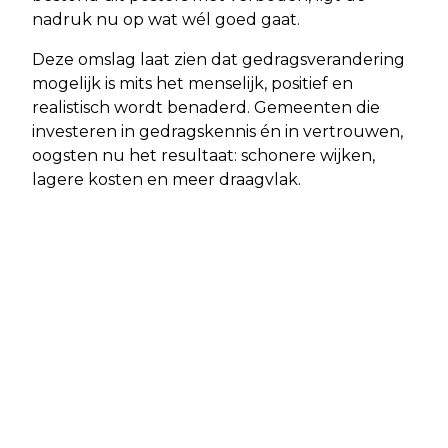
nadruk nu op wat wél goed gaat.
Deze omslag laat zien dat gedragsverandering
mogelijk is mits het menselijk, positief en
realistisch wordt benaderd. Gemeenten die
investeren in gedragskennis én in vertrouwen,
oogsten nu het resultaat: schonere wijken,
lagere kosten en meer draagvlak.
Vorig artikel
Volgend artikel
KABINET WIL VERLAGING ACCIJNS
ZOMER 2025 BEHOORT TOT WARMSTE
OP BRANDSTOF VERLENGEN TOT EIND
OOIT: DROOGTE, HITTEGOLVEN EN
2026
ZONOVERGOTEN DAGEN TYPEREN HET
SEIZOEN