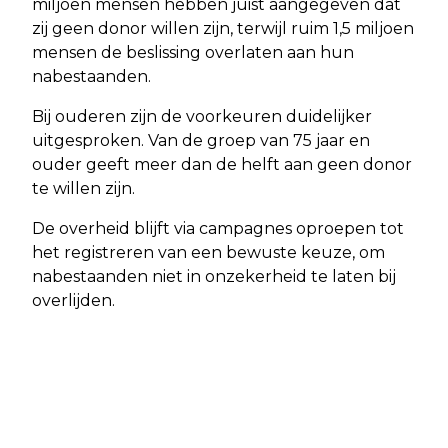
miljoen mensen hebben juist aangegeven dat
zij geen donor willen zijn, terwijl ruim 1,5 miljoen
mensen de beslissing overlaten aan hun
nabestaanden.
Bij ouderen zijn de voorkeuren duidelijker
uitgesproken. Van de groep van 75 jaar en
ouder geeft meer dan de helft aan geen donor
te willen zijn.
De overheid blijft via campagnes oproepen tot
het registreren van een bewuste keuze, om
nabestaanden niet in onzekerheid te laten bij
overlijden.
Vorig artikel
Volgend artikel
STARTERS RUKKEN OP OP DE
KOSTEN EN PLANNING BRENGEN
KOOPWONINGMARKT